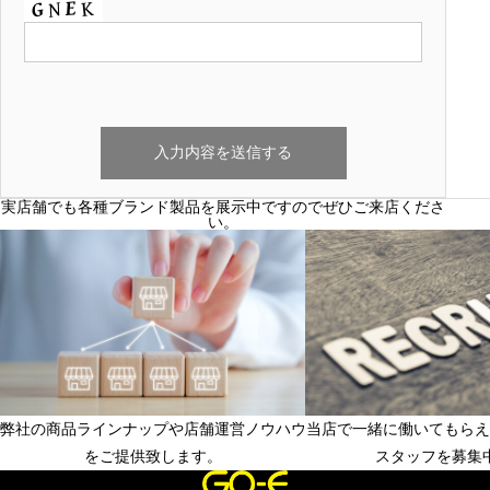
実店舗でも各種ブランド製品を展示中ですのでぜひご来店くださ
い。
弊社の商品ラインナップや店舗運営ノウハウ
当店で一緒に働いてもらえ
フランチャイズ店舗募集中
店長候補、店舗スタッ
をご提供致します。
スタッフを募集