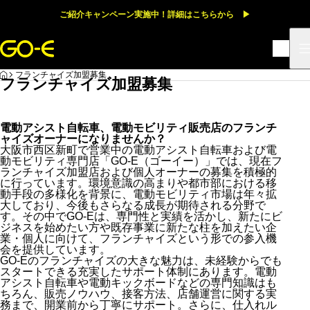
ご紹介キャンペーン実施中！詳細はこちらから ▶
HOME
フランチャイズ加盟募集
フランチャイズ加盟募集
電動アシスト自転車、電動モビリティ販売店のフランチ
ャイズオーナーになりませんか？
大阪市西区新町で営業中の電動アシスト自転車および電
動モビリティ専門店「GO-E（ゴーイー）」では、現在フ
ランチャイズ加盟店および個人オーナーの募集を積極的
に行っています。環境意識の高まりや都市部における移
動手段の多様化を背景に、電動モビリティ市場は年々拡
大しており、今後もさらなる成長が期待される分野で
す。その中でGO-Eは、専門性と実績を活かし、新たにビ
ジネスを始めたい方や既存事業に新たな柱を加えたい企
業・個人に向けて、フランチャイズという形での参入機
会を提供しています。
GO-Eのフランチャイズの大きな魅力は、未経験からでも
スタートできる充実したサポート体制にあります。電動
アシスト自転車や電動キックボードなどの専門知識はも
ちろん、販売ノウハウ、接客方法、店舗運営に関する実
務まで、開業前から丁寧にサポート。さらに、仕入れル