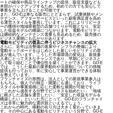
ートの確保や商品ラインナップの提供、販促支援なども
本部がバックアップするため、初めての方でも安心して
事業を立ち上げることが可能です。
また、GO-Eは単なる販売にとどまらず、試乗体験やメン
テナンス、アフターサービスといった顧客満足度を高め
る運営スタイルを重視しています。これによりリピータ
ーの獲得や地域密着型の店舗づくりが可能となり、安定
した収益モデルの構築につながります。電動モビリティ
は継続的なメンテナンス需要も見込めるため、販売後の
ビジネス展開にも広がりがあります。
電動モビリティの普及に伴うビジネスチャンスの拡大
さらに、近年は法整備の進展やインフラの整備により、
電動キックボードをはじめとした新しいモビリティの普
及が進んでいます。こうした市場環境の変化は、新規参
入者にとって大きなチャンスであり、早期にビジネスと
して取り組むことで優位性を築くことができます。GO-E
では、こうした最新の業界動向や法規制についての情報
提供も行っており、常に安心して事業運営ができる体制
を整えています。
フランチャイズの形態は、法人としての新規事業参入は
もちろん、個人での独立・開業にも適しており、ライフ
スタイルや事業規模に応じた柔軟な展開が可能です。
「これから成長する分野でビジネスを始めたい」「地域
に根ざした店舗を運営したい」「安定した収益モデルを
構築したい」といった方にとって、GO-Eのフランチャイ
ズは非常に魅力的な選択肢といえるでしょう。
これからの時代、移動の在り方は大きく変わっていきま
す。その中心にある電動モビリティという分野で、GO-E