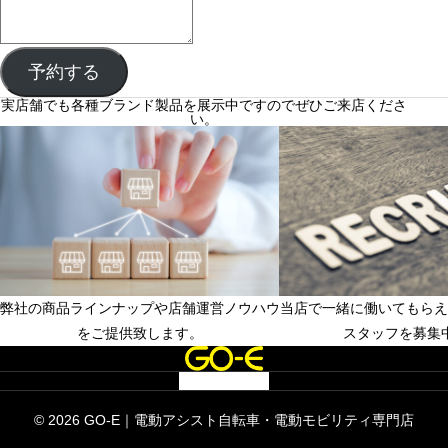
予約する
実店舗でも各種ブランド製品を展示中ですのでぜひご来店くださ
い。
弊社の商品ラインナップや店舗運営ノウハウ
当店で一緒に働いてもらえ
フランチャイズ店舗募集中
店長候補、店舗スタッ
をご提供致します。
スタッフを募集
© 2026 GO-E｜電動アシスト自転車・電動モビリティ専門店