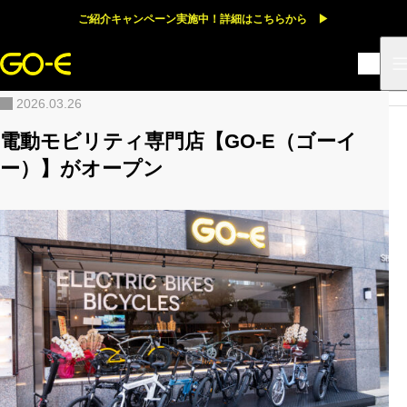
ご紹介キャンペーン実施中！詳細はこちらから ▶
HOME
お知らせ
電動モビリティ専門店【GO-E（ゴーイー）】がオープン
2026.03.26
電動モビリティ専門店【GO-E（ゴーイ
ー）】がオープン