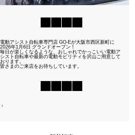
電動アシスト自転車専門店 GO-Eが大阪市西区新町に
2026年1月6日 グランドオープン！
毎日が楽しくなるような、おしゃれでかっこいい電動ア
シスト自転車や最新の電動モビリティを沢山ご用意して
おります。
皆さまのご来店をお待ちしています。
投
稿
ナ
ビ
ゲ
ー
シ