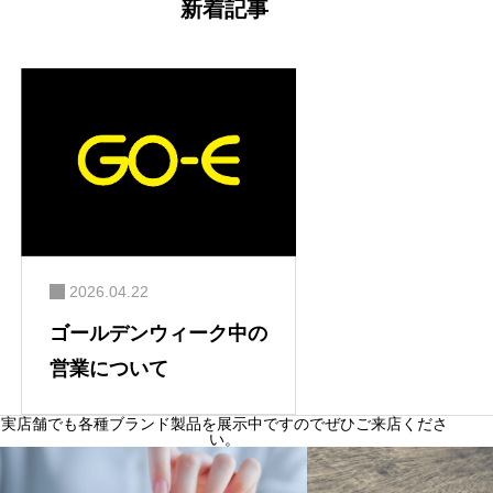
新着記事
ョ
ン
2026.04.22
ゴールデンウィーク中の
営業について
実店舗でも各種ブランド製品を展示中ですのでぜひご来店くださ
い。