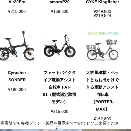
Air20Pro
amoruP20
CYKE Kingfisher
¥
218,000
¥
158,800
¥
249,800
元
現
¥
219,824
の
在
価
の
格
価
は
格
¥
は
2
¥
4
2
9
1
,
9
8
,
0
8
0
2
で
4
Cyrusher
ファットバイクタ
大容量積載・ペッ
し
で
た
す
SONDER
イプ電動アシスト
トともお出かけで
。
。
自転車 FAT-
きる電動アシスト
¥
180,000
01（型式認定取得
自転車
モデル）
【PORTER-
MAX】
¥
215,000
¥
162,800
実店舗でも各種ブランド製品を展示中ですのでぜひご来店くださ
い。