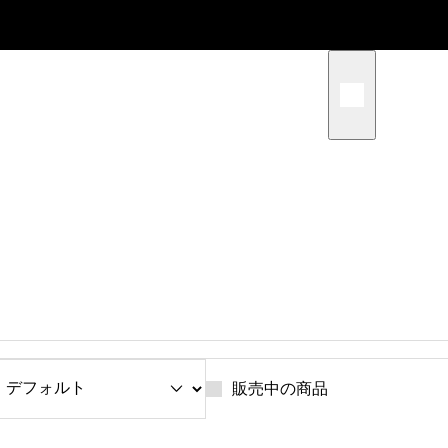
スタッフブログ
,
ブログ
スタッフブログ
GO-Eスタッフ日記｜お客様の
「モペット」に
「買ってよかった」が私たちの
が考えているこ
原動力
ブログ
ブログ
CYKE「KINGFISHER」はどんな
モペットと電動
電動アシスト自転車？
の違い・違法性｜
販売中の商品
うモビリティの
サンプルテキスト。