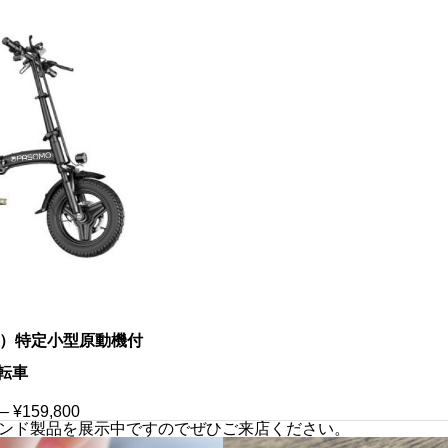
モ）特定小型原動機付
転車
価
–
¥
159,800
格
ンド製品を展示中ですのでぜひご来店ください。
帯