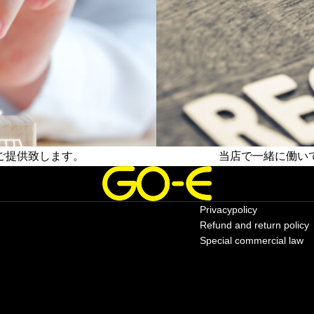
:
¥
1
0
9
,
8
0
0
–
¥
1
5
9
ご提供致します。
当店で一緒に働い
,
8
店長候補、店舗スタッフ募
0
0
Privacypolicy
Refund and return policy
Special commercial law