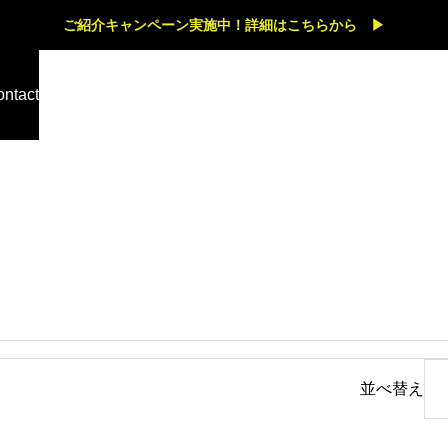
ご紹介キャンペーン実施中！詳細はこちらから ▶
ntact
ブログ
電動アシスト自転車専門店の仕
事とは？大阪で専門店だからこ
そできる接客・試乗・メンテナ
ンスの魅力をご紹介
ブログ
電動アシスト自転車を長く快適
し
見出し
に乗るために。
並べ替え
ルテキスト。サンプルテキスト。
サンプルテキスト。