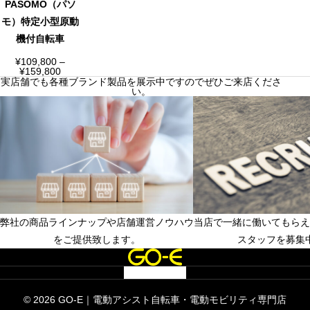
PASOMO（パソ
モ）特定小型原動
機付自転車
¥
109,800
–
価
¥
159,800
格
実店舗でも各種ブランド製品を展示中ですのでぜひご来店くださ
帯
い。
:
¥
1
0
9
,
8
0
0
–
¥
1
5
弊社の商品ラインナップや店舗運営ノウハウ
当店で一緒に働いてもらえ
9
,
フランチャイズ店舗募集中
店長候補、店舗スタッ
をご提供致します。
スタッフを募集
8
0
0
© 2026 GO-E｜電動アシスト自転車・電動モビリティ専門店