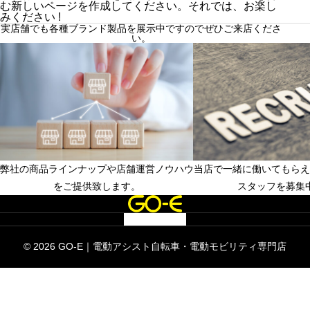
む新しいページを作成してください。それでは、お楽し
みください !
実店舗でも各種ブランド製品を展示中ですのでぜひご来店くださ
い。
弊社の商品ラインナップや店舗運営ノウハウ
当店で一緒に働いてもらえ
フランチャイズ店舗募集中
店長候補、店舗スタッ
をご提供致します。
スタッフを募集
© 2026 GO-E｜電動アシスト自転車・電動モビリティ専門店