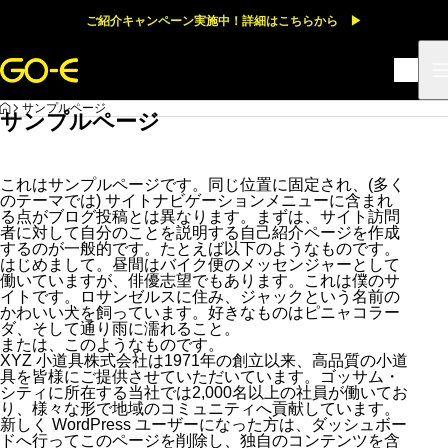
ご紹介キャンペーン実施中！詳細はこちらから ▶
HOME
サンプルページ
サンプルページ
これはサンプルページです。同じ位置に固定され、(多く
のテーマでは) サイトナビゲーションメニューに含まれ
る点がブログ投稿とは異なります。まずは、サイト訪問
者に対して自分のことを説明する自己紹介ページを作成
するのが一般的です。たとえば以下のようなものです。
はじめまして。昼間はバイク便のメッセンジャーとして
働いていますが、俳優志望でもあります。これは僕のサ
イトです。ロサンゼルスに住み、ジャックという名前の
かわいい犬を飼っています。好きなものはピニャコラー
ダ、そして通り雨に濡れること。
または、このようなものです。
XYZ 小道具株式会社は1971年の創立以来、高品質の小道
具を皆様にご提供させていただいています。ゴッサム・
シティに所在する当社では2,000名以上の社員が働いてお
り、様々な形で地域のコミュニティへ貢献しています。
新しく WordPress ユーザーになった方は、
ダッシュボー
ド
へ行ってこのページを削除し、独自のコンテンツを含