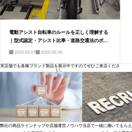
電動アシスト自転車のルールを正しく理解する
｜型式認定・アシスト比率・道路交通法のポイ
ント
2026.03.27
2026.05.08
実店舗でも各種ブランド製品を展示中ですのでぜひご来店くださ
い。
弊社の商品ラインナップや店舗運営ノウハウ
当店で一緒に働いてもらえ
フランチャイズ店舗募集中
店長候補、店舗スタッ