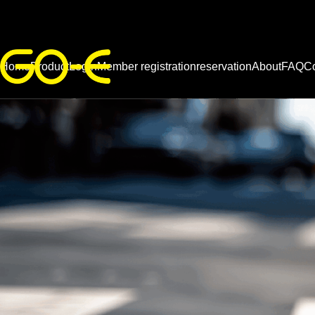
Home
Product
Login
Member registration
reservation
About
FAQ
Co
ブログ
ブログ
ニベロタイプの電動アシスト
電動アシスト
転車とは？メリット・デメリ
事とは？大阪
トを徹底解説！通勤・街乗り
そできる接客
人気の理由とおすすめモデル
ンスの魅力を
ご紹介
タッフブログ
,
ブログ
ブログ
O-Eスタッフ日記｜「納得して
電動アシスト
見出し
見出
えた」の一言が何より嬉しい
に乗るために
サンプルテキスト。サンプルテキスト。
サンプ