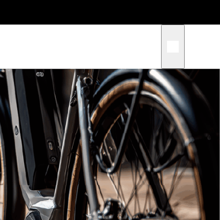
スタッフブログ
,
ブログ
客様の
「モペット」について、私たち
たちの
が考えていること
ブログ
」はどんな
モペットと電動アシスト自転車
の違い・違法性｜GO-Eが取り扱
うモビリティの考え方
サンプルテキスト。