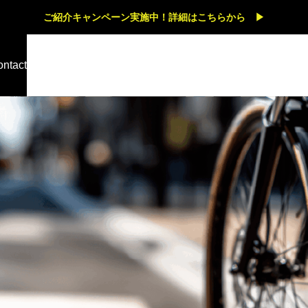
ご紹介キャンペーン実施中！詳細はこちらから ▶
ntact
スタッフブログ
,
ブログ
自転車専門店の仕
GO-Eスタッフ日記｜お
で専門店だからこ
「買ってよかった」が私
・試乗・メンテナ
原動力
ご紹介
ブログ
自転車を長く快適
CYKE「KINGFISHER
し
見出し
。
電動アシスト自転車？
ルテキスト。サンプルテキスト。
サンプルテキスト。